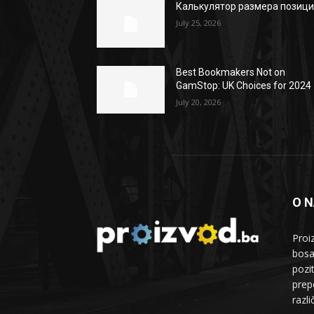
Калькулятор размера позиц
July 25, 2026
Best Bookmakers Not on
GamStop: UK Choices for 2024
July 20, 2026
O 
Proi
bosa
pozi
prepo
razl