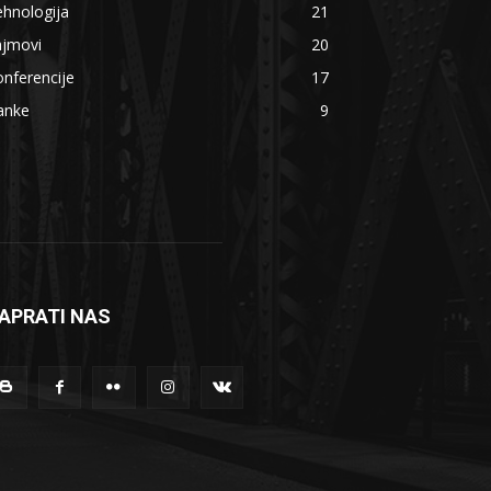
hnologija
21
ajmovi
20
nferencije
17
anke
9
APRATI NAS