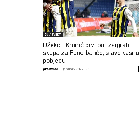
EU / SVIJET
Džeko i Krunić prvi put zaigrali
skupa za Fenerbahče, slave kasnu
pobjedu
proizvod
-
January 24, 2024