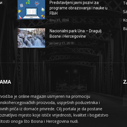
Te
ии
Predstavljeni javni pozivi za
programe obrazovanja i nauke u
S
FBiH
Ko
May 21, 2024
B
Nacionalni park Una – Dragulj
Bosne i Hercegovine
January 11, 2019
NAMA
Z
zvod.ba je online magazin usmjeren na promociju
nskohercegovačkih proizvoda, uspješnih poduzetnika i
tivnih priča iz domaće privrede. Cilj portala je da postane
znatljivo mjesto koje ističe vrijednosti, kvalitet i bogatstvo
ičitosti onoga što Bosna i Hercegovina nudi.