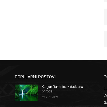
POPULARNI POSTOVI
P
Kanjon Rakitnice – čudesna
EU
priroda
D
May 29, 2019
G