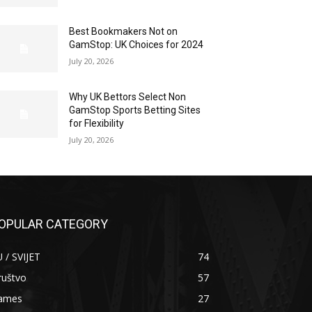
Best Bookmakers Not on
GamStop: UK Choices for 2024
July 20, 2026
Why UK Bettors Select Non
GamStop Sports Betting Sites
for Flexibility
July 20, 2026
OPULAR CATEGORY
 / SVIJET
74
ruštvo
57
ames
27