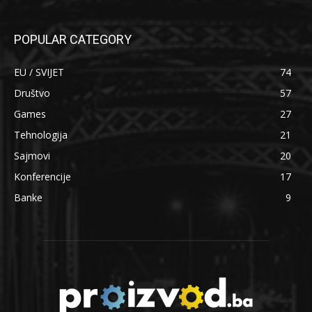
POPULAR CATEGORY
EU / SVIJET
74
Društvo
57
Games
27
Tehnologija
21
Sajmovi
20
Konferencije
17
Banke
9