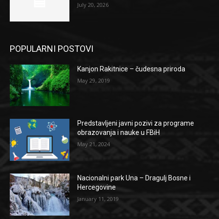
July 20, 2026
POPULARNI POSTOVI
Kanjon Rakitnice – čudesna priroda
May 29, 2019
Predstavljeni javni pozivi za programe
obrazovanja i nauke u FBiH
May 21, 2024
Nacionalni park Una – Dragulj Bosne i
Hercegovine
January 11, 2019