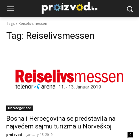
Tags
Reiselivsmessen
Tag:
Reiselivsmessen
Uncategorized
Bosna i Hercegovina se predstavila na
najvećem sajmu turizma u Norveškoj
proizvod
-
January 15, 2019
0