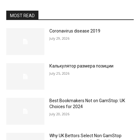
MOST READ
Coronavirus disease 2019
July 29, 2026
Калькулятор размера позиции
July 25, 2026
Best Bookmakers Not on GamStop: UK
Choices for 2024
July 20, 2026
Why UK Bettors Select Non GamStop