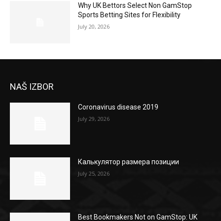
Why UK Bettors Select Non GamStop
Sports Betting Sites for Flexibility
July 20, 2026
NAŠ IZBOR
Coronavirus disease 2019
July 29, 2026
Калькулятор размера позиции
July 25, 2026
Best Bookmakers Not on GamStop: UK