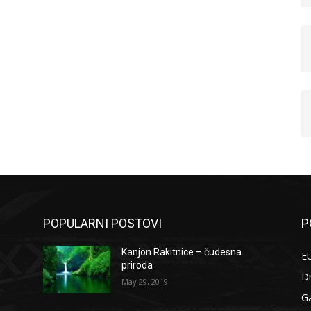
POPULARNI POSTOVI
P
Kanjon Rakitnice – čudesna
EU
priroda
D
May 29, 2019
G