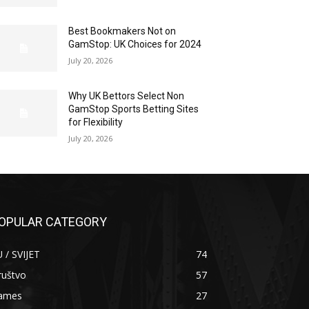
Best Bookmakers Not on
GamStop: UK Choices for 2024
July 20, 2026
Why UK Bettors Select Non
GamStop Sports Betting Sites
for Flexibility
July 20, 2026
OPULAR CATEGORY
 / SVIJET
74
ruštvo
57
ames
27