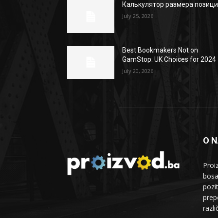
Калькулятор размера позиц
July 25, 2026
Best Bookmakers Not on
GamStop: UK Choices for 2024
July 20, 2026
O 
Proi
bosa
pozi
prepo
razl