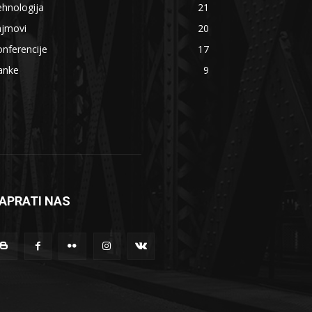
hnologija
21
ajmovi
20
nferencije
17
anke
9
APRATI NAS