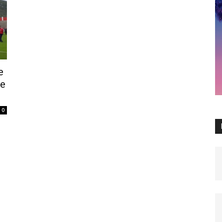
e
ve
0