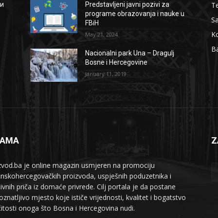
Te
ии
Predstavljeni javni pozivi za
programe obrazovanja i nauke u
S
FBiH
Ko
May 21, 2024
B
Nacionalni park Una – Dragulj
Bosne i Hercegovine
January 11, 2019
NAMA
Z
zvod.ba je online magazin usmjeren na promociju
nskohercegovačkih proizvoda, uspješnih poduzetnika i
tivnih priča iz domaće privrede. Cilj portala je da postane
znatljivo mjesto koje ističe vrijednosti, kvalitet i bogatstvo
ičitosti onoga što Bosna i Hercegovina nudi.