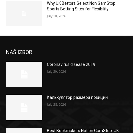
Why UK Bettors Select Non GamStop
Sports Betting Sites for Flexibility
July 20, 2026
NAŠ IZBOR
Coronavirus disease 2019
July 29, 2026
Калькулятор размера позиции
July 25, 2026
Best Bookmakers Not on GamStop: UK