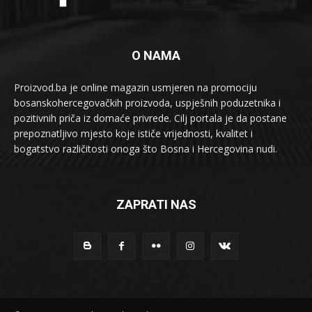
O NAMA
Proizvod.ba je online magazin usmjeren na promociju
bosanskohercegovačkih proizvoda, uspješnih poduzetnika i
pozitivnih priča iz domaće privrede. Cilj portala je da postane
prepoznatljivo mjesto koje ističe vrijednosti, kvalitet i
bogatstvo različitosti onoga što Bosna i Hercegovina nudi.
ZAPRATI NAS