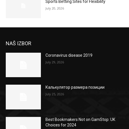
Sports Betting Sites for Flexibility
July 20, 2026
NAŠ IZBOR
Coronavirus disease 2019
July 29, 2026
Калькулятор размера позиции
July 25, 2026
Best Bookmakers Not on GamStop: UK
Choices for 2024