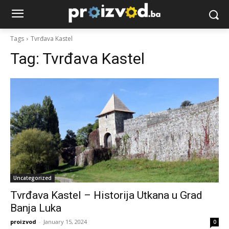
Tags
Tvrđava Kastel
Tag:
Tvrđava Kastel
Uncategorized
Tvrđava Kastel – Historija Utkana u Grad
Banja Luka
proizvod
-
January 15, 2024
0