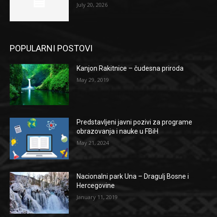
July 20, 2026
POPULARNI POSTOVI
Kanjon Rakitnice – čudesna priroda
May 29, 2019
Predstavljeni javni pozivi za programe
obrazovanja i nauke u FBiH
May 21, 2024
Nacionalni park Una – Dragulj Bosne i
Hercegovine
January 11, 2019