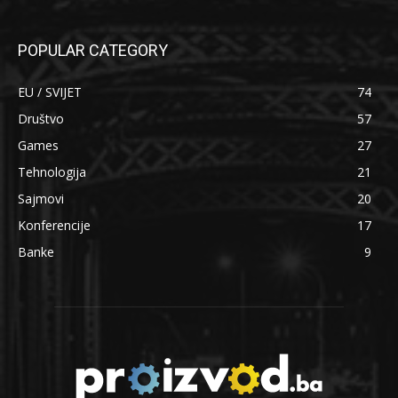
POPULAR CATEGORY
EU / SVIJET
74
Društvo
57
Games
27
Tehnologija
21
Sajmovi
20
Konferencije
17
Banke
9