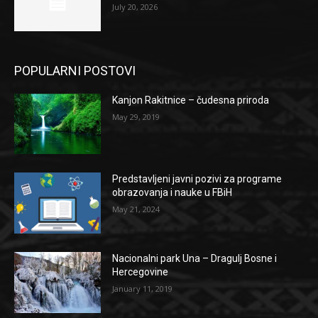
July 20, 2026
POPULARNI POSTOVI
Kanjon Rakitnice – čudesna priroda
May 29, 2019
Predstavljeni javni pozivi za programe
obrazovanja i nauke u FBiH
May 21, 2024
Nacionalni park Una – Dragulj Bosne i
Hercegovine
January 11, 2019