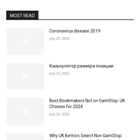
MOST READ
Coronavirus disease 2019
July 29, 2026
Калькулятор размера позиции
July 25, 2026
Best Bookmakers Not on GamStop: UK
Choices for 2024
July 20, 2026
Why UK Bettors Select Non GamStop