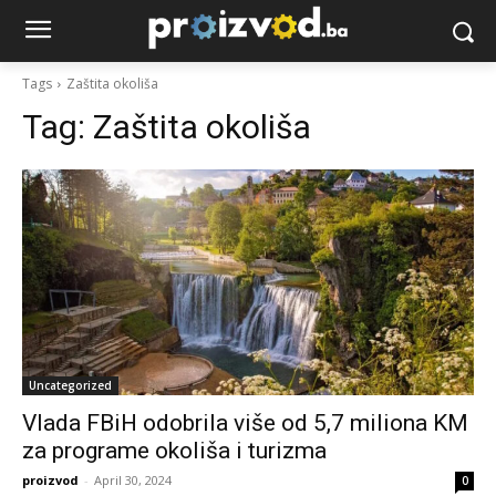
Tags
Zaštita okoliša
Tag:
Zaštita okoliša
Uncategorized
Vlada FBiH odobrila više od 5,7 miliona KM
za programe okoliša i turizma
proizvod
-
April 30, 2024
0