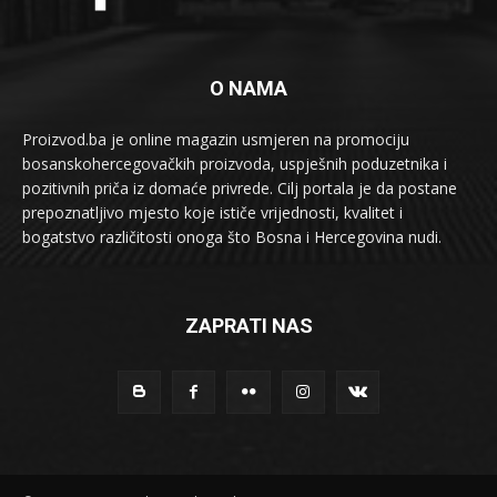
O NAMA
Proizvod.ba je online magazin usmjeren na promociju
bosanskohercegovačkih proizvoda, uspješnih poduzetnika i
pozitivnih priča iz domaće privrede. Cilj portala je da postane
prepoznatljivo mjesto koje ističe vrijednosti, kvalitet i
bogatstvo različitosti onoga što Bosna i Hercegovina nudi.
ZAPRATI NAS