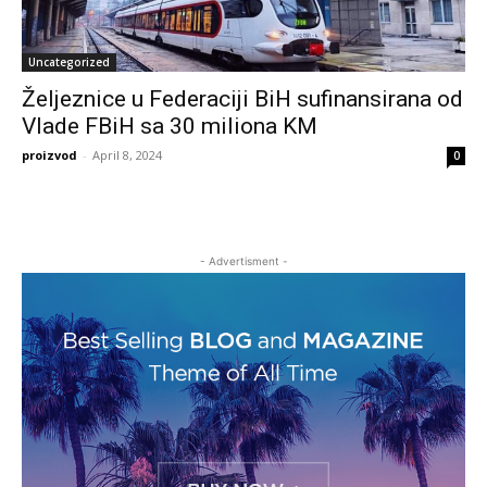
Uncategorized
Željeznice u Federaciji BiH sufinansirana od
Vlade FBiH sa 30 miliona KM
proizvod
-
April 8, 2024
0
- Advertisment -