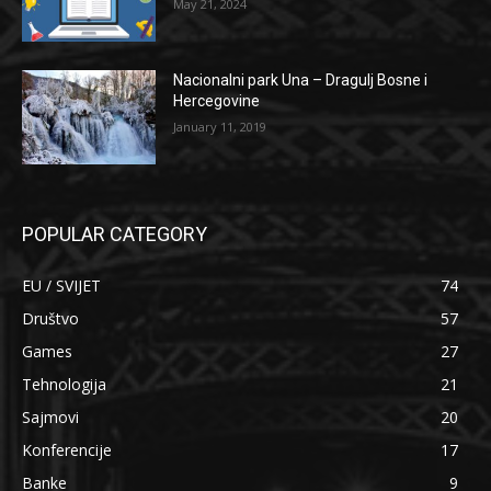
May 21, 2024
Nacionalni park Una – Dragulj Bosne i
Hercegovine
January 11, 2019
POPULAR CATEGORY
EU / SVIJET
74
Društvo
57
Games
27
Tehnologija
21
Sajmovi
20
Konferencije
17
Banke
9