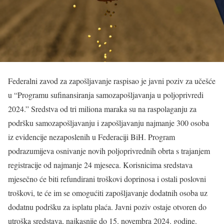
Federalni zavod za zapošljavanje raspisao je javni poziv za učešće
u “Programu sufinansiranja samozapošljavanja u poljoprivredi
2024.” Sredstva od tri miliona maraka su na raspolaganju za
podršku samozapošljavanju i zapošljavanju najmanje 300 osoba
iz evidencije nezaposlenih u Federaciji BiH. Program
podrazumijeva osnivanje novih poljoprivrednih obrta s trajanjem
registracije od najmanje 24 mjeseca. Korisnicima sredstava
mjesečno će biti refundirani troškovi doprinosa i ostali poslovni
troškovi, te će im se omogućiti zapošljavanje dodatnih osoba uz
dodatnu podršku za isplatu plaća. Javni poziv ostaje otvoren do
utroška sredstava, najkasnije do 15. novembra 2024. godine.