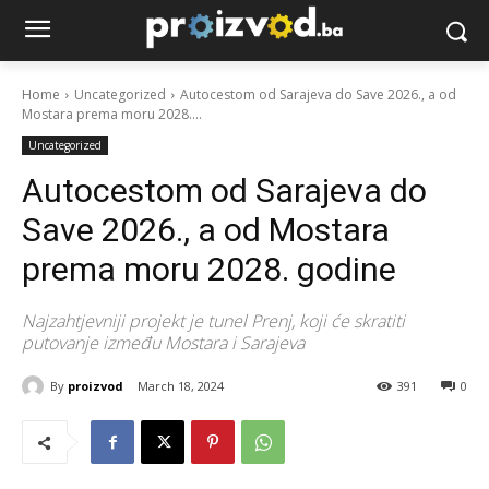
Home
Uncategorized
Autocestom od Sarajeva do Save 2026., a od
Mostara prema moru 2028....
Uncategorized
Autocestom od Sarajeva do
Save 2026., a od Mostara
prema moru 2028. godine
Najzahtjevniji projekt je tunel Prenj, koji će skratiti
putovanje između Mostara i Sarajeva
By
proizvod
March 18, 2024
391
0