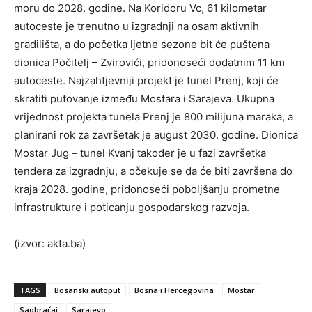
moru do 2028. godine. Na Koridoru Vc, 61 kilometar
autoceste je trenutno u izgradnji na osam aktivnih
gradilišta, a do početka ljetne sezone bit će puštena
dionica Počitelj – Zvirovići, pridonoseći dodatnim 11 km
autoceste. Najzahtjevniji projekt je tunel Prenj, koji će
skratiti putovanje između Mostara i Sarajeva. Ukupna
vrijednost projekta tunela Prenj je 800 milijuna maraka, a
planirani rok za završetak je august 2030. godine. Dionica
Mostar Jug – tunel Kvanj također je u fazi završetka
tendera za izgradnju, a očekuje se da će biti završena do
kraja 2028. godine, pridonoseći poboljšanju prometne
infrastrukture i poticanju gospodarskog razvoja.
(izvor: akta.ba)
TAGS
Bosanski autoput
Bosna i Hercegovina
Mostar
Saobraćaj
Sarajevo