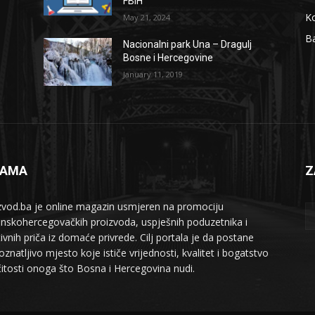
FBiH
Ko
May 21, 2024
B
Nacionalni park Una – Dragulj
Bosne i Hercegovine
January 11, 2019
NAMA
Z
zvod.ba je online magazin usmjeren na promociju
nskohercegovačkih proizvoda, uspješnih poduzetnika i
tivnih priča iz domaće privrede. Cilj portala je da postane
znatljivo mjesto koje ističe vrijednosti, kvalitet i bogatstvo
ičitosti onoga što Bosna i Hercegovina nudi.