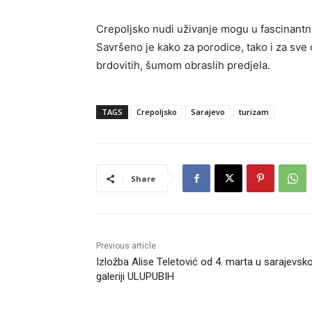
Crepoljsko nudi uživanje mogu u fascinantn
Savršeno je kako za porodice, tako i za sve 
brdovitih, šumom obraslih predjela.
TAGS
Crepoljsko
Sarajevo
turizam
Share
Previous article
Izložba Alise Teletović od 4. marta u sarajevsko
galeriji ULUPUBIH