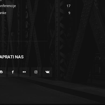
nferencije
17
anke
9
APRATI NAS