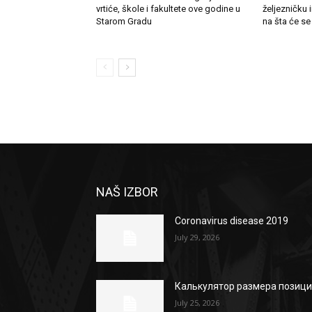
vrtiće, škole i fakultete ove godine u
željezničku 
Starom Gradu
na šta će se
NAŠ IZBOR
Coronavirus disease 2019
July 29, 2026
Калькулятор размера позиц
July 25, 2026