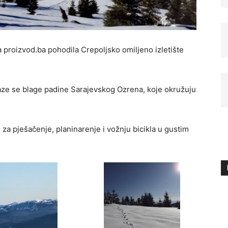
 proizvod.ba pohodila Crepoljsko omiljeno izletište
aze se blage padine Sarajevskog Ozrena, koje okružuju
 za pješačenje, planinarenje i vožnju bicikla u gustim