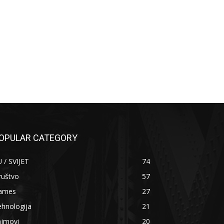
OPULAR CATEGORY
 / SVIJET
74
ruštvo
57
ames
27
hnologija
21
ajmovi
20