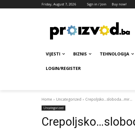
Friday, August 7, 2026
Sign in / Join
Buy now!
VIJESTI
BIZNIS
TEHNOLOGIJA
LOGIN/REGISTER
Home
Uncategorized
Crepoljsko...sloboda...mir...
Uncategorized
Crepoljsko…slob