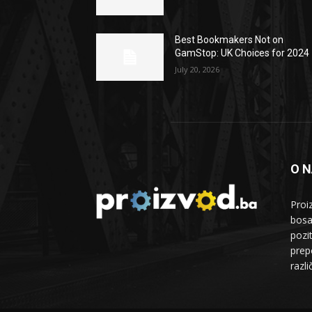
Best Bookmakers Not on
GamStop: UK Choices for 2024
July 20, 2026
O 
Proi
bosa
pozi
prepo
razl