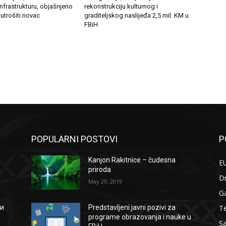
infrastrukturu, objašnjeno
rekonstrukciju kulturnog i
 utrošiti novac
graditeljskog naslijeđa 2,5 mil. KM u
FBiH
POPULARNI POSTOVI
P
Kanjon Rakitnice – čudesna
EU
priroda
D
May 29, 2019
G
Te
ии
Predstavljeni javni pozivi za
programe obrazovanja i nauke u
S