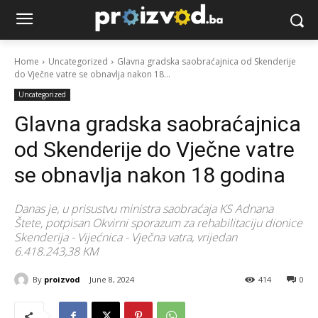
Home
Uncategorized
Glavna gradska saobraćajnica od Skenderije
do Vječne vatre se obnavlja nakon 18...
Uncategorized
Glavna gradska saobraćajnica
od Skenderije do Vječne vatre
se obnavlja nakon 18 godina
Danas je, u prisustvu ministra saobraćaja KS Adnana
Štete, potpisan Okvirni sporazum za rehabilitaciju dionice
Skenderija - Vijećnica - Vječna vatra, vrijedan
6.418.243,38 KM
By
proizvod
June 8, 2024
414
0