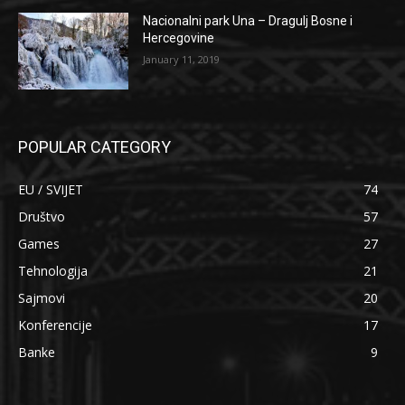
Nacionalni park Una – Dragulj Bosne i
Hercegovine
January 11, 2019
POPULAR CATEGORY
EU / SVIJET
74
Društvo
57
Games
27
Tehnologija
21
Sajmovi
20
Konferencije
17
Banke
9