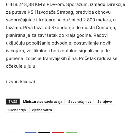
6.418.243,38 KM s PDV-om. Sporazum, između Direkcije
za puteve KS i izvođača Strabag, predviđa obnovu
saobraćajnice i trotoara na dužini od 2.800 metara, u
fazama. Prva faza, od Skenderije do mosta Ćumurija,
planirana je za završetak do kraja godine. Radovi
uključuju poboljšanje odvodnje, postavljanje novih
ivičnjaka, vertikalne i horizontalne signalizacije te
gumene izolacije tramvajskih šina. Početak radova se
očekuje u julu.
(izvor: klix.ba)
TAGS
Ministarstvo saobraćaja
Saobraćajnice
Sarajevo
Skenderija
Vječna vatra