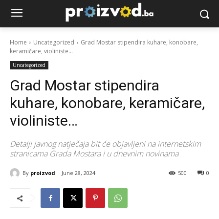
Home
Uncategorized
Grad Mostar stipendira kuhare, konobare,
keramičare, violiniste…
Uncategorized
Grad Mostar stipendira
kuhare, konobare, keramičare,
violiniste…
Detalji javnog natječaja bit će objavljeni na internetskim
stranicama Grada Mostara i u dnevnim novinama
By
proizvod
June 28, 2024
500
0