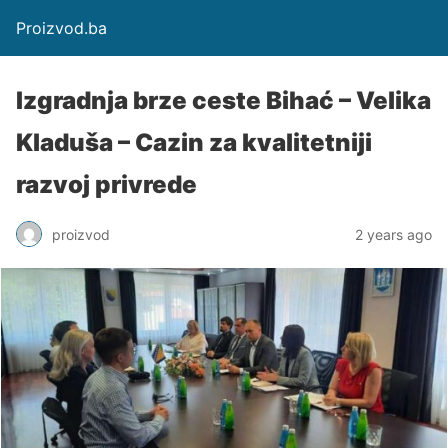
Proizvod.ba
Izgradnja brze ceste Bihać – Velika
Kladuša – Cazin za kvalitetniji
razvoj privrede
proizvod
2 years ago