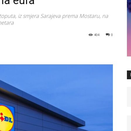
na eura
utoputa, iz smjera Sarajeva prema Mostaru, na
metara
404
0