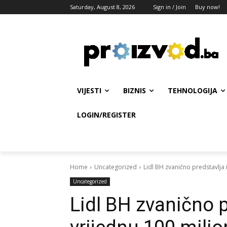
Saturday, August 8, 2026
Sign in / Join
Buy now!
VIJESTI
BIZNIS
TEHNOLOGIJA
LOGIN/REGISTER
Home
Uncategorized
Lidl BH zvanično predstavlja 
Uncategorized
Lidl BH zvanično p