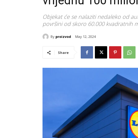
vrijednu 100 milio
Objekat će se nalaziti nedaleko od a
površini od skoro 60.000 kvadratnih 
By
proizvod
May 12, 2024
Share