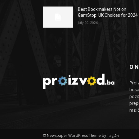
Best Bookmakers Not on
GamStop: UK Choices for 2024
July 20, 2026
O 
Proi
bosa
pozi
prepo
razl
© Newspaper WordPress Theme by TagDiv