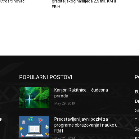
 utrošiti novac
graditeljskog naslijeđa 2,5 mil. KM u
FBiH
POPULARNI POSTOVI
P
Kanjon Rakitnice – čudesna
EU
priroda
D
May 29, 2019
G
Te
ии
Predstavljeni javni pozivi za
programe obrazovanja i nauke u
S
FBiH
Ko
May 21, 2024