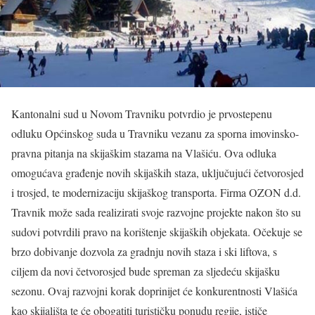
Kantonalni sud u Novom Travniku potvrdio je prvostepenu
odluku Općinskog suda u Travniku vezanu za sporna imovinsko-
pravna pitanja na skijaškim stazama na Vlašiću. Ova odluka
omogućava građenje novih skijaških staza, uključujući četvorosjed
i trosjed, te modernizaciju skijaškog transporta. Firma OZON d.d.
Travnik može sada realizirati svoje razvojne projekte nakon što su
sudovi potvrdili pravo na korištenje skijaških objekata. Očekuje se
brzo dobivanje dozvola za gradnju novih staza i ski liftova, s
ciljem da novi četvorosjed bude spreman za sljedeću skijašku
sezonu. Ovaj razvojni korak doprinijet će konkurentnosti Vlašića
kao skijališta te će obogatiti turističku ponudu regije, ističe