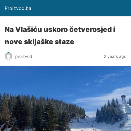
Proizvod.ba
Na Vlašiću uskoro četverosjed i
nove skijaške staze
proizvod
2 years ago