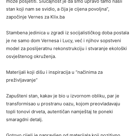
može posjetiti. Slučajnost je da smo upravo tamo našli
stan koji nam se svidio, a čija je cijena povoljna”,
započinje Vernes za Klix.ba
Stambena jedinica u zgradi iz socijalističkog doba postala
je ne samo dom Vernesa i Lucy, već i njihov sopstveni
model za poslijeratnu rekonstrukciju i stvaranje ekološki
osvještenog okruženja.
Materijali koji dišu i inspiracija u “načinima za
preživljavanje”
Zapušteni stan, kakav je bio u izvornom obliku, par je
transformisao u prostranu oazu, kojom preovladavaju
topli tonovi drveta, autentičan namještaj te poneki
smaragdni detalj.
Gotovo cijeli je napravljen od materijala koji pozitivno