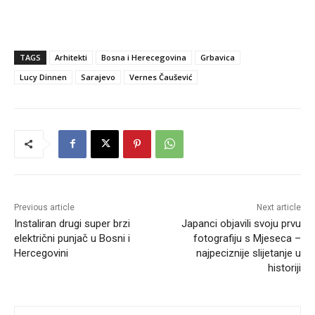
TAGS
Arhitekti
Bosna i Herecegovina
Grbavica
Lucy Dinnen
Sarajevo
Vernes Čaušević
Previous article
Next article
Instaliran drugi super brzi
Japanci objavili svoju prvu
električni punjač u Bosni i
fotografiju s Mjeseca –
Hercegovini
najpeciznije slijetanje u
historiji