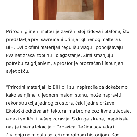
Prirodni glineni malter je završni sloj zidova i plafona, što
predstavlja prvi savremeni primjer glinenog maltera u
BiH. Ovi biofilni materijali regulišu vlagu i poboljšavaju
kvalitet zraka, toplinu i blagostanje. Zimi smanjuju
potrebu za grijanjem, a prostor je prozračan i ispunjen
svjetlošću.
“Prirodni materijali iz BiH bili su inspiracija da dokažemo
kako se njima, u jednom malom stanu, može napraviti
rekonstrukcija jednog prostora, čak i jedne države.
Ekološki održiva arhitektura ima brojne pozitivne utjecaje,
a neki se tiču i našeg zdravlja. S druge strane, inspirisala
nas je i sama lokacija – Grbavica. Težina povratka i
življenja na mjestu sa teškom ratnom historijom. Kao