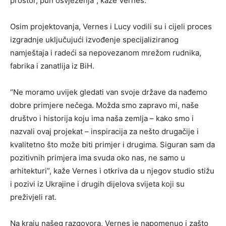
prostor, pun osvježenja”, kaže Vernes.
Osim projektovanja, Vernes i Lucy vodili su i cijeli proces
izgradnje uključujući izvođenje specijaliziranog
namještaja i radeći sa nepovezanom mrežom rudnika,
fabrika i zanatlija iz BiH.
“Ne moramo uvijek gledati van svoje države da nađemo
dobre primjere nečega. Možda smo zapravo mi, naše
društvo i historija koju ima naša zemlja – kako smo i
nazvali ovaj projekat – inspiracija za nešto drugačije i
kvalitetno što može biti primjer i drugima. Siguran sam da
pozitivnih primjera ima svuda oko nas, ne samo u
arhitekturi”, kaže Vernes i otkriva da u njegov studio stižu
i pozivi iz Ukrajine i drugih dijelova svijeta koji su
preživjeli rat.
Na kraju našeg razgovora, Vernes je napomenuo i zašto