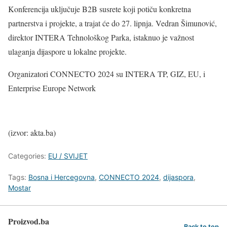
Konferencija uključuje B2B susrete koji potiču konkretna
partnerstva i projekte, a trajat će do 27. lipnja. Vedran Šimunović,
direktor INTERA Tehnološkog Parka, istaknuo je važnost
ulaganja dijaspore u lokalne projekte.
Organizatori CONNECTO 2024 su INTERA TP, GIZ, EU, i
Enterprise Europe Network
(izvor: akta.ba)
Categories:
EU / SVIJET
Tags:
Bosna i Hercegovna
,
CONNECTO 2024
,
dijaspora
,
Mostar
Proizvod.ba
Back to top