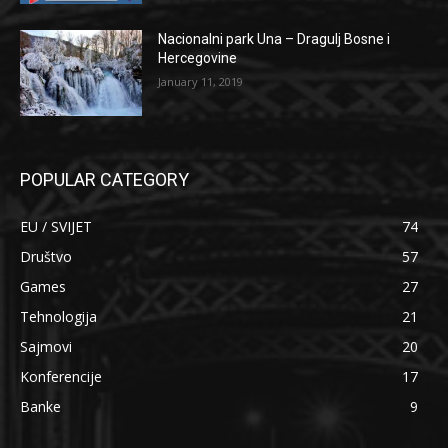
Nacionalni park Una – Dragulj Bosne i
Hercegovine
January 11, 2019
POPULAR CATEGORY
EU / SVIJET
74
Društvo
57
Games
27
Tehnologija
21
Sajmovi
20
Konferencije
17
Banke
9