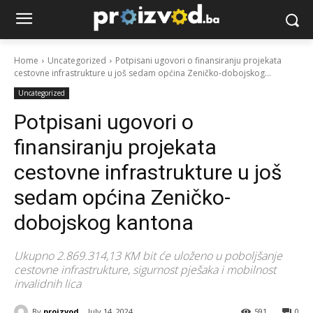
Home
Uncategorized
Potpisani ugovori o finansiranju projekata
cestovne infrastrukture u još sedam općina Zeničko-dobojskog...
Uncategorized
Potpisani ugovori o
finansiranju projekata
cestovne infrastrukture u još
sedam općina Zeničko-
dobojskog kantona
Ukupno 2.869.314,13 KM bit će uloženo u poboljšanje
cestovne infrastrukture, sigurnost pješaka i mobilnost
invalidnih lica
By
proizvod
July 14, 2024
591
0