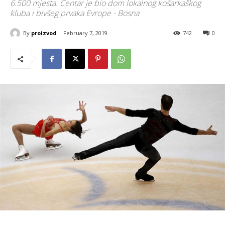
6.500 mjesta. Centar je bio dom lokalnog košarkaškog
kluba i bivšeg prvaka Evrope - Bosna
By
proizvod
February 7, 2019
742
0