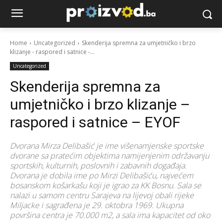
Home
Uncategorized
Skenderija spremna za umjetničko i brzo
klizanje - raspored i satnice -...
Uncategorized
Skenderija spremna za
umjetničko i brzo klizanje –
raspored i satnice – EYOF
Dvorana Mirza Delibašić je ime višenamjenske sportske
dvorane sa pratećim objektima namijenjenim održavanju
sportskih, kulturnih, poslovnih i zabavnih događaja.
Dvorana je dobila ime po Mirzi Delibašiću, najvećem
bosanskom košarkašu koji je igrao za KK Bosnu. Sala se
nalazi u samom centru Sarajeva na lijevoj obali rijeke
Miljacke i sagrađena je 29. oktobra 1969. Ukupna
površina centra je 70.000 m2, a sala ima kapacitet od oko