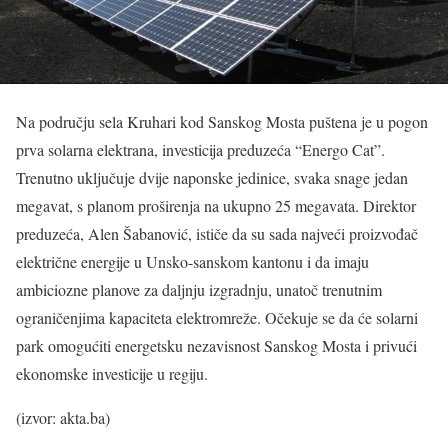
Na području sela Kruhari kod Sanskog Mosta puštena je u pogon
prva solarna elektrana, investicija preduzeća “Energo Cat”.
Trenutno uključuje dvije naponske jedinice, svaka snage jedan
megavat, s planom proširenja na ukupno 25 megavata. Direktor
preduzeća, Alen Šabanović, ističe da su sada najveći proizvođač
električne energije u Unsko-sanskom kantonu i da imaju
ambiciozne planove za daljnju izgradnju, unatoč trenutnim
ograničenjima kapaciteta elektromreže. Očekuje se da će solarni
park omogućiti energetsku nezavisnost Sanskog Mosta i privući
ekonomske investicije u regiju.
(izvor: akta.ba)