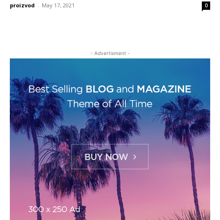
proizvod
-
May 17, 2021
0
- Advertisment -