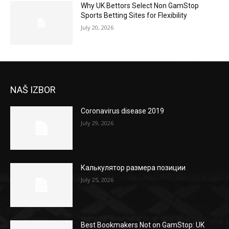
Why UK Bettors Select Non GamStop
Sports Betting Sites for Flexibility
July 20, 2026
NAŠ IZBOR
Coronavirus disease 2019
July 29, 2026
Калькулятор размера позиции
July 25, 2026
Best Bookmakers Not on GamStop: UK