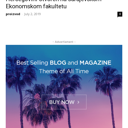
Ekonomskom fakultetu
proizvod
-
July 2, 2019
0
- Advertisment -