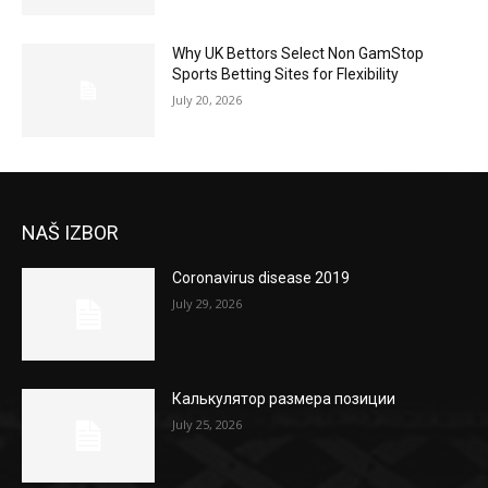
Why UK Bettors Select Non GamStop
Sports Betting Sites for Flexibility
July 20, 2026
NAŠ IZBOR
Coronavirus disease 2019
July 29, 2026
Калькулятор размера позиции
July 25, 2026