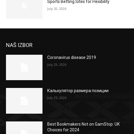
Sports Betting Sites for Flexibility
July 20, 2026
NAŠ IZBOR
Coronavirus disease 2019
July 29, 2026
Калькулятор размера позиции
July 25, 2026
Best Bookmakers Not on GamStop: UK
Choices for 2024