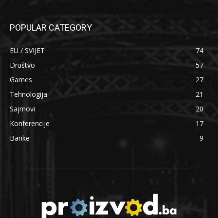
POPULAR CATEGORY
EU / SVIJET
74
Društvo
57
Games
27
Tehnologija
21
Sajmovi
20
Konferencije
17
Banke
9