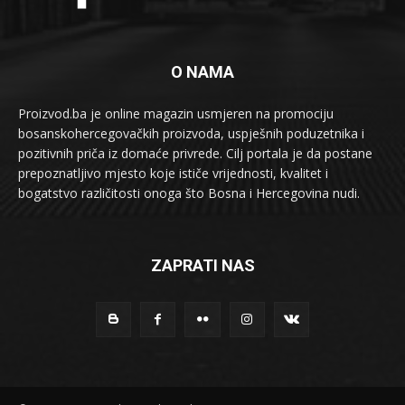
O NAMA
Proizvod.ba je online magazin usmjeren na promociju
bosanskohercegovačkih proizvoda, uspješnih poduzetnika i
pozitivnih priča iz domaće privrede. Cilj portala je da postane
prepoznatljivo mjesto koje ističe vrijednosti, kvalitet i
bogatstvo različitosti onoga što Bosna i Hercegovina nudi.
ZAPRATI NAS