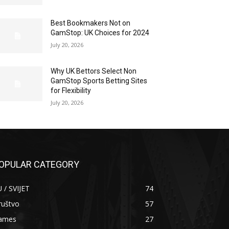
Best Bookmakers Not on
GamStop: UK Choices for 2024
July 20, 2026
Why UK Bettors Select Non
GamStop Sports Betting Sites
for Flexibility
July 20, 2026
OPULAR CATEGORY
 / SVIJET
74
ruštvo
57
ames
27