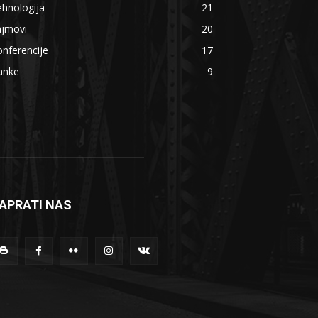
hnologija
21
ajmovi
20
nferencije
17
anke
9
APRATI NAS