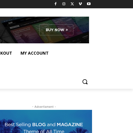
CKOUT
MY ACCOUNT
- Advertisment -