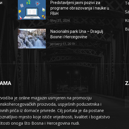
Te
ии
Predstavljeni javni pozivi za
programe obrazovanja i nauke u
S
FBiH
Ko
May 21, 2024
B
Nacionalni park Una – Dragulj
Bosne i Hercegovine
January 11, 2019
NAMA
Z
zvod.ba je online magazin usmjeren na promociju
nskohercegovačkih proizvoda, uspješnih poduzetnika i
tivnih priča iz domaće privrede. Cilj portala je da postane
znatljivo mjesto koje ističe vrijednosti, kvalitet i bogatstvo
ičitosti onoga što Bosna i Hercegovina nudi.