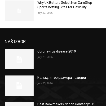
Why UK Bettors Select Non GamStop
Sports Betting Sites for Flexibility
July 20, 2026
NAŠ IZBOR
Coronavirus disease 2019
July 29, 2026
Калькулятор размера позиции
July 25, 2026
Best Bookmakers Not on GamStop: UK