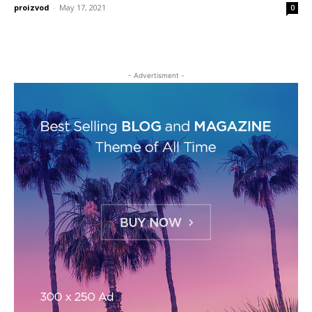
proizvod
-
May 17, 2021
0
- Advertisment -