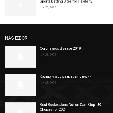
Sports Betting Sites for Flexibility
July 20, 2026
NAŠ IZBOR
Coronavirus disease 2019
July 29, 2026
Калькулятор размера позиции
July 25, 2026
Best Bookmakers Not on GamStop: UK
Choices for 2024