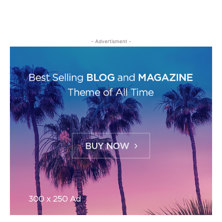
- Advertisment -