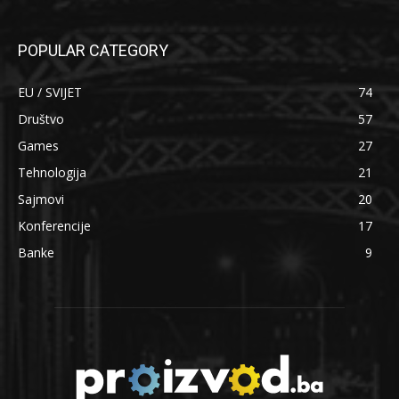
POPULAR CATEGORY
EU / SVIJET
74
Društvo
57
Games
27
Tehnologija
21
Sajmovi
20
Konferencije
17
Banke
9