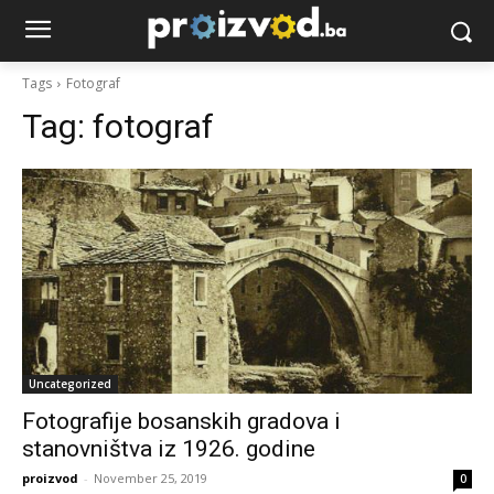
Tags
Fotograf
Tag:
fotograf
Uncategorized
Fotografije bosanskih gradova i
stanovništva iz 1926. godine
proizvod
-
November 25, 2019
0