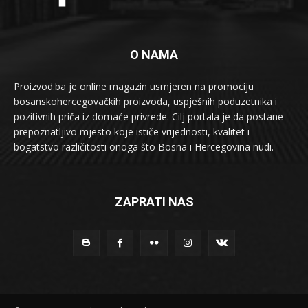
O NAMA
Proizvod.ba je online magazin usmjeren na promociju
bosanskohercegovačkih proizvoda, uspješnih poduzetnika i
pozitivnih priča iz domaće privrede. Cilj portala je da postane
prepoznatljivo mjesto koje ističe vrijednosti, kvalitet i
bogatstvo različitosti onoga što Bosna i Hercegovina nudi.
ZAPRATI NAS