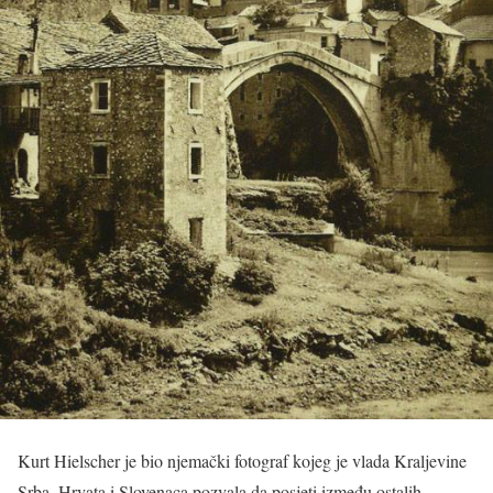
Kurt Hielscher je bio njemački fotograf kojeg je vlada Kraljevine
Srba, Hrvata i Slovenaca pozvala da posjeti između ostalih