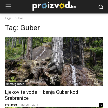
Tags
Guber
Tag:
Guber
Uncategorized
Ljekovite vode – banja Guber kod
Srebrenice
proizvod
-
March 1, 2019
0