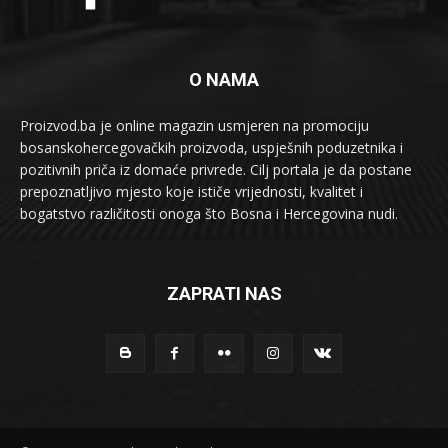
O NAMA
Proizvod.ba je online magazin usmjeren na promociju
bosanskohercegovačkih proizvoda, uspješnih poduzetnika i
pozitivnih priča iz domaće privrede. Cilj portala je da postane
prepoznatljivo mjesto koje ističe vrijednosti, kvalitet i
bogatstvo različitosti onoga što Bosna i Hercegovina nudi.
ZAPRATI NAS