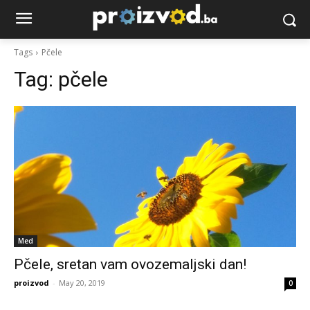
Tags
Pčele
Tag:
pčele
Med
Pčele, sretan vam ovozemaljski dan!
proizvod
-
May 20, 2019
0