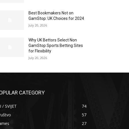
Best Bookmakers Not on
GamStop: UK Choices for 2024
July 20, 2026
Why UK Bettors Select Non
GamStop Sports Betting Sites
for Flexibility
July 20, 2026
OPULAR CATEGORY
 / SVIJET
74
ruštvo
57
ames
27