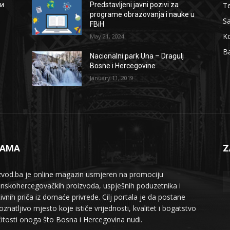
Te
ии
Predstavljeni javni pozivi za
programe obrazovanja i nauke u
S
FBiH
Ko
May 21, 2024
B
Nacionalni park Una – Dragulj
Bosne i Hercegovine
January 11, 2019
NAMA
Z
zvod.ba je online magazin usmjeren na promociju
nskohercegovačkih proizvoda, uspješnih poduzetnika i
tivnih priča iz domaće privrede. Cilj portala je da postane
znatljivo mjesto koje ističe vrijednosti, kvalitet i bogatstvo
ičitosti onoga što Bosna i Hercegovina nudi.