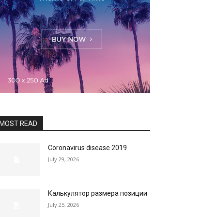
MOST READ
Coronavirus disease 2019
July 29, 2026
Калькулятор размера позиции
July 25, 2026