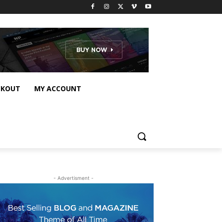
CKOUT
MY ACCOUNT
- Advertisment -