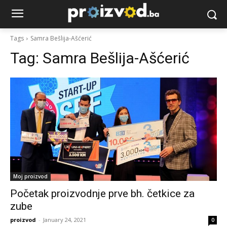
Tags
Samra Bešlija-Ašćerić
Tag:
Samra Bešlija-Ašćerić
Moj proizvod
Početak proizvodnje prve bh. četkice za
zube
proizvod
-
January 24, 2021
0