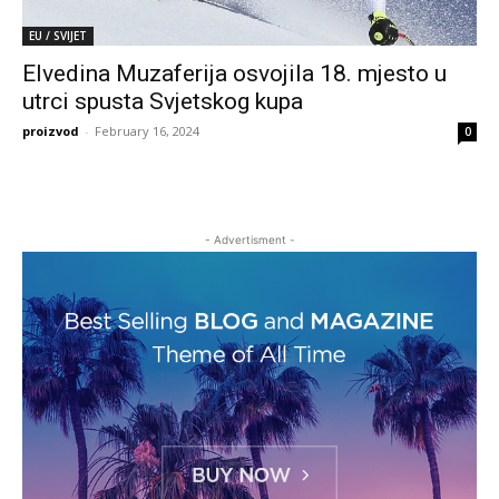
EU / SVIJET
Elvedina Muzaferija osvojila 18. mjesto u
utrci spusta Svjetskog kupa
proizvod
-
February 16, 2024
0
- Advertisment -