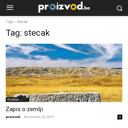
Tags
Stecak
Tag:
stecak
Društvo
Zapis o zemlji
proizvod
-
November 25, 2019
0