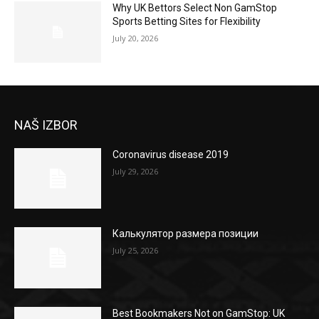
Why UK Bettors Select Non GamStop
Sports Betting Sites for Flexibility
July 20, 2026
NAŠ IZBOR
Coronavirus disease 2019
July 29, 2026
Калькулятор размера позиции
July 25, 2026
Best Bookmakers Not on GamStop: UK