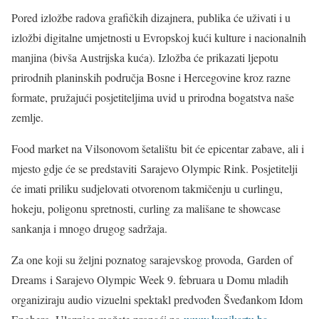
Pored izložbe radova grafičkih dizajnera, publika će uživati i u
izložbi digitalne umjetnosti u Evropskoj kući kulture i nacionalnih
manjina (bivša Austrijska kuća). Izložba će prikazati ljepotu
prirodnih planinskih područja Bosne i Hercegovine kroz razne
formate, pružajući posjetiteljima uvid u prirodna bogatstva naše
zemlje.
Food market na Vilsonovom šetalištu bit će epicentar zabave, ali i
mjesto gdje će se predstaviti Sarajevo Olympic Rink. Posjetitelji
će imati priliku sudjelovati otvorenom takmičenju u curlingu,
hokeju, poligonu spretnosti, curling za mališane te showcase
sankanja i mnogo drugog sadržaja.
Za one koji su željni poznatog sarajevskog provoda, Garden of
Dreams i Sarajevo Olympic Week 9. februara u Domu mladih
organiziraju audio vizuelni spektakl predvođen Šveđankom Idom