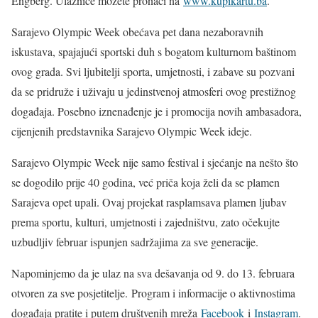
Engberg. Ulaznice možete pronaći na
www.kupikartu.ba
.
Sarajevo Olympic Week obećava pet dana nezaboravnih
iskustava, spajajući sportski duh s bogatom kulturnom baštinom
ovog grada. Svi ljubitelji sporta, umjetnosti, i zabave su pozvani
da se pridruže i uživaju u jedinstvenoj atmosferi ovog prestižnog
događaja. Posebno iznenađenje je i promocija novih ambasadora,
cijenjenih predstavnika Sarajevo Olympic Week ideje.
Sarajevo Olympic Week nije samo festival i sjećanje na nešto što
se dogodilo prije 40 godina, već priča koja želi da se plamen
Sarajeva opet upali. Ovaj projekat rasplamsava plamen ljubav
prema sportu, kulturi, umjetnosti i zajedništvu, zato očekujte
uzbudljiv februar ispunjen sadržajima za sve generacije.
Napominjemo da je ulaz na sva dešavanja od 9. do 13. februara
otvoren za sve posjetitelje. Program i informacije o aktivnostima
događaja pratite i putem društvenih mreža
Facebook
i
Instagram
.