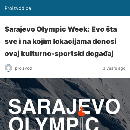
Proizvod.ba
Sarajevo Olympic Week: Evo šta
sve i na kojim lokacijama donosi
ovaj kulturno-sportski događaj
proizvod
3 years ago