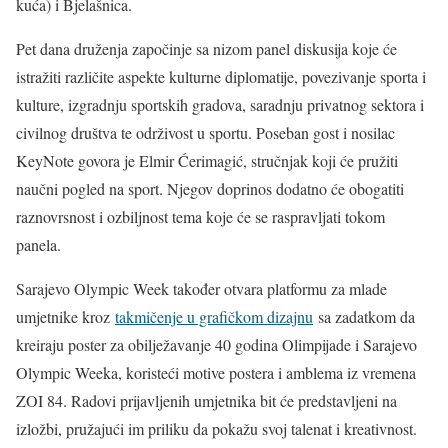
kuća) i Bjelašnica.
Pet dana druženja započinje sa nizom panel diskusija koje će
istražiti različite aspekte kulturne diplomatije, povezivanje sporta i
kulture, izgradnju sportskih gradova, saradnju privatnog sektora i
civilnog društva te održivost u sportu. Poseban gost i nosilac
KeyNote govora je Elmir Ćerimagić, stručnjak koji će pružiti
naučni pogled na sport. Njegov doprinos dodatno će obogatiti
raznovrsnost i ozbiljnost tema koje će se raspravljati tokom
panela.
Sarajevo Olympic Week također otvara platformu za mlade
umjetnike kroz
takmičenje u grafičkom dizajnu
sa zadatkom da
kreiraju poster za obilježavanje 40 godina Olimpijade i Sarajevo
Olympic Weeka, koristeći motive postera i amblema iz vremena
ZOI 84. Radovi prijavljenih umjetnika bit će predstavljeni na
izložbi, pružajući im priliku da pokažu svoj talenat i kreativnost.