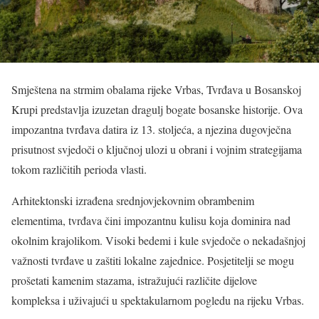
Smještena na strmim obalama rijeke Vrbas, Tvrđava u Bosanskoj
Krupi predstavlja izuzetan dragulj bogate bosanske historije. Ova
impozantna tvrđava datira iz 13. stoljeća, a njezina dugovječna
prisutnost svjedoči o ključnoj ulozi u obrani i vojnim strategijama
tokom različitih perioda vlasti.
Arhitektonski izrađena srednjovjekovnim obrambenim
elementima, tvrđava čini impozantnu kulisu koja dominira nad
okolnim krajolikom. Visoki bedemi i kule svjedoče o nekadašnjoj
važnosti tvrđave u zaštiti lokalne zajednice. Posjetitelji se mogu
prošetati kamenim stazama, istražujući različite dijelove
kompleksa i uživajući u spektakularnom pogledu na rijeku Vrbas.