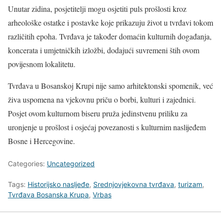
Unutar zidina, posjetitelji mogu osjetiti puls prošlosti kroz
arheološke ostatke i postavke koje prikazuju život u tvrđavi tokom
različitih epoha. Tvrđava je također domaćin kulturnih događanja,
koncerata i umjetničkih izložbi, dodajući suvremeni štih ovom
povijesnom lokalitetu.
Tvrđava u Bosanskoj Krupi nije samo arhitektonski spomenik, već
živa uspomena na vjekovnu priču o borbi, kulturi i zajednici.
Posjet ovom kulturnom biseru pruža jedinstvenu priliku za
uronjenje u prošlost i osjećaj povezanosti s kulturnim naslijeđem
Bosne i Hercegovine.
Categories:
Uncategorized
Tags:
Historijsko nasljeđe
,
Srednjovjekovna tvrđava
,
turizam
,
Tvrđava Bosanska Krupa
,
Vrbas