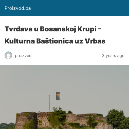
Proizvod.ba
Tvrđava u Bosanskoj Krupi –
Kulturna Baštionica uz Vrbas
proizvod
3 years ago