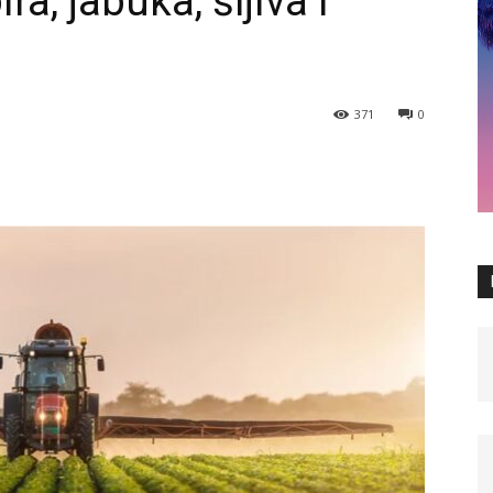
a, jabuka, šljiva i
371
0