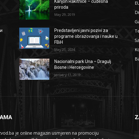
Kanjon Rakitnice – čudesna
EU
priroda
D
May 29, 2019
G
Te
ии
Predstavljeni javni pozivi za
programe obrazovanja i nauke u
S
FBiH
Ko
May 21, 2024
B
Nacionalni park Una – Dragulj
Bosne i Hercegovine
January 11, 2019
NAMA
Z
zvod.ba je online magazin usmjeren na promociju