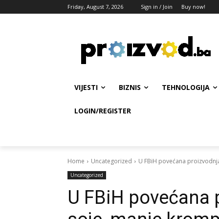
Friday, August 7, 2026
Sign in / Join
Buy now!
VIJESTI
BIZNIS
TEHNOLOGIJA
LOGIN/REGISTER
Home
Uncategorized
U FBiH povećana proizvodnja k
Uncategorized
U FBiH povećana p