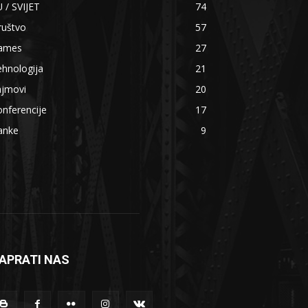
 / SVIJET
74
ruštvo
57
ames
27
hnologija
21
ajmovi
20
nferencije
17
anke
9
APRATI NAS