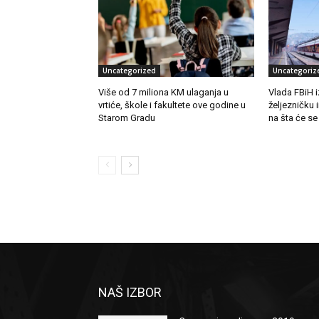
Uncategorized
Uncategoriz
Više od 7 miliona KM ulaganja u
Vlada FBiH i
vrtiće, škole i fakultete ove godine u
željezničku 
Starom Gradu
na šta će se
NAŠ IZBOR