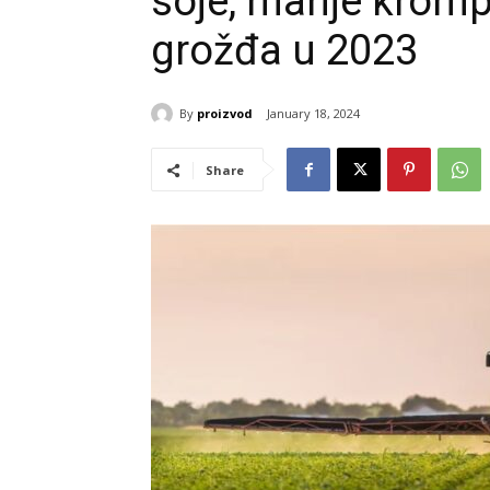
soje, manje krompir
grožđa u 2023
By
proizvod
January 18, 2024
Share