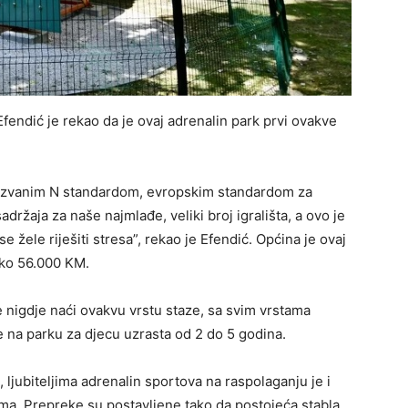
endić je rekao da je ovaj adrenalin park prvi ovakve
akozvanim N standardom, evropskim standardom za
ržaja za naše najmlađe, veliki broj igrališta, a ovo je
se žele riješiti stresa”, rekao je Efendić. Općina je ovaj
oko 56.000 KM.
e nigdje naći ovakvu vrstu staze, sa svim vrstama
e na parku za djecu uzrasta od 2 do 5 godina.
, ljubiteljima adrenalin sportova na raspolaganju je i
ama. Prepreke su postavljene tako da postojeća stabla