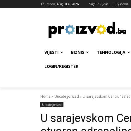
Thursday, August 6, 2026
Sign in / Join
Buy now!
VIJESTI
BIZNIS
TEHNOLOGIJA
LOGIN/REGISTER
Home
Uncategorized
U sarajevskom Centru "Safet 
Uncategorized
U sarajevskom Cen