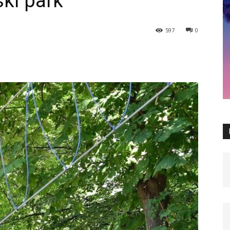
ski park
597
0