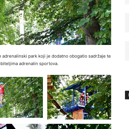
 adrenalinski park koji je dodatno obogatio sadržaje te
ubiteljima adrenalin sportova.