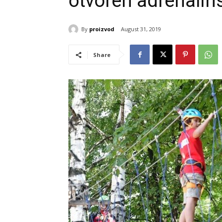
otvoren adrenalin
By
proizvod
August 31, 2019
Share