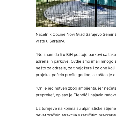
Načelnik Općine Novi Grad Sarajevo Semir Ef
vrste u Sarajevu.
“Ne znam da li u BiH postoje parkovi sa t
adrenalin parkove. Ovdje smo imali mnogo sad
nešto za odrasle, za tinejdžere i za one koji 
projekat počela prošle godine, a koštao je 
“On je jedinstven zbog ambijenta, jer nećet
prepreke”, opisao je Efendić i najavio radov
Uz tornjeve na kojima su alpinističke stijene
devet zračnih atrakcija s različitim preprek