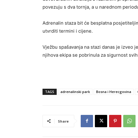
povezuju s dva tornja, a u narednom periodu 
Adrenalin staza bit će besplatna posjetitelji
utvrditi termini i cijene.
Vježbu spašavanja na stazi danas je izveo j
njihova ekipa se pobrinula za sigurnost svih
TAGS
adrenalinski park
Bosna i Herecgovina
Share