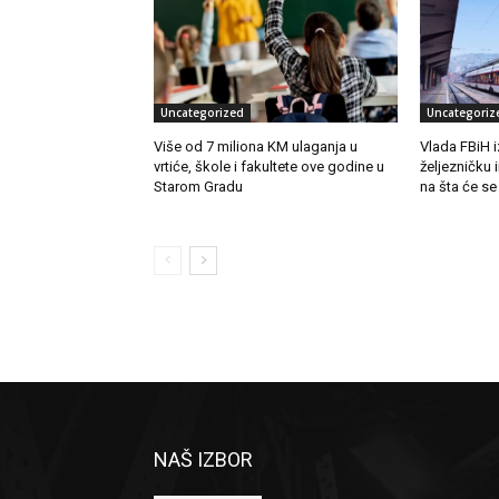
Uncategorized
Uncategoriz
Više od 7 miliona KM ulaganja u
Vlada FBiH i
vrtiće, škole i fakultete ove godine u
željezničku 
Starom Gradu
na šta će se
NAŠ IZBOR