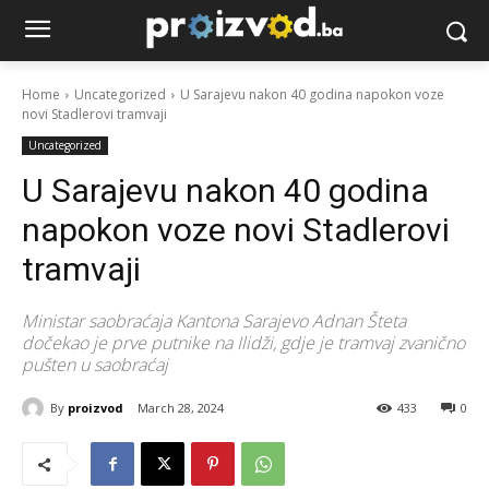
Home
Uncategorized
U Sarajevu nakon 40 godina napokon voze
novi Stadlerovi tramvaji
Uncategorized
U Sarajevu nakon 40 godina
napokon voze novi Stadlerovi
tramvaji
Ministar saobraćaja Kantona Sarajevo Adnan Šteta
dočekao je prve putnike na Ilidži, gdje je tramvaj zvanično
pušten u saobraćaj
By
proizvod
March 28, 2024
433
0