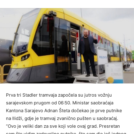
Prva tri Stadler tramvaja započela su jutros vožnju
sarajevskom prugom od 06:50. Ministar saobraćaja
Kantona Sarajevo Adnan Šteta dočekao je prve putnike
na Ilidži, gdje je tramvaj zvanično pušten u saobraćaj.
“Ovo je veliki dan za sve koji vole ovaj grad. Presretan
sam što vidim zadovoljne putnike, što sam dio još jednog