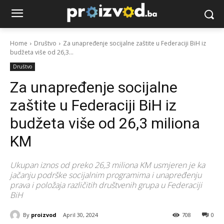
Home
Društvo
Za unapređenje socijalne zaštite u Federaciji BiH iz
budžeta više od 26,3...
Društvo
Za unapređenje socijalne
zaštite u Federaciji BiH iz
budžeta više od 26,3 miliona
KM
Ukupan iznos od preko 26,3 miliona KM usmjeren je ka
jačanju podrške socijalnim programima i unapređenju
prava i položaja različitih društvenih grupa u Federaciji
BiH
By
proizvod
April 30, 2024
708
0