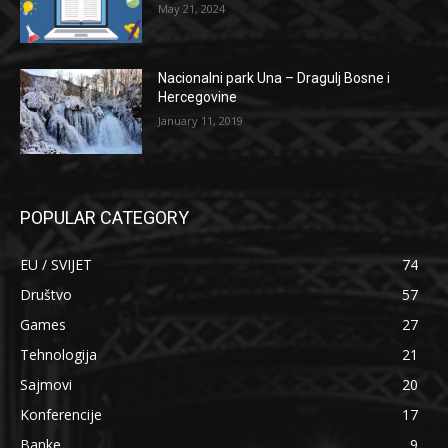
May 21, 2024
Nacionalni park Una – Dragulj Bosne i
Hercegovine
January 11, 2019
POPULAR CATEGORY
EU / SVIJET
74
Društvo
57
Games
27
Tehnologija
21
Sajmovi
20
Konferencije
17
Banke
9