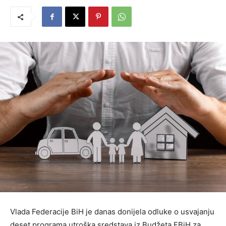
Vlada Federacije BiH je danas donijela odluke o usvajanju
deset programa utroška sredstava iz Budžeta FBiH za