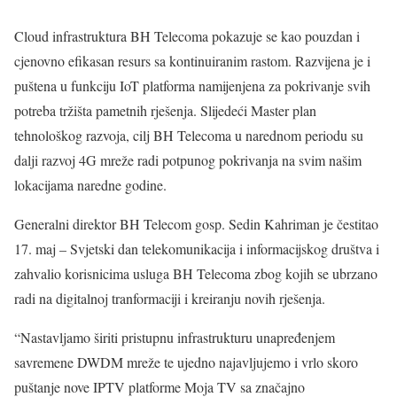
Cloud infrastruktura BH Telecoma pokazuje se kao pouzdan i
cjenovno efikasan resurs sa kontinuiranim rastom. Razvijena je i
puštena u funkciju IoT platforma namijenjena za pokrivanje svih
potreba tržišta pametnih rješenja. Slijedeći Master plan
tehnološkog razvoja, cilj BH Telecoma u narednom periodu su
dalji razvoj 4G mreže radi potpunog pokrivanja na svim našim
lokacijama naredne godine.
Generalni direktor BH Telecom gosp. Sedin Kahriman je čestitao
17. maj – Svjetski dan telekomunikacija i informacijskog društva i
zahvalio korisnicima usluga BH Telecoma zbog kojih se ubrzano
radi na digitalnoj tranformaciji i kreiranju novih rješenja.
“Nastavljamo širiti pristupnu infrastrukturu unapređenjem
savremene DWDM mreže te ujedno najavljujemo i vrlo skoro
puštanje nove IPTV platforme Moja TV sa značajno