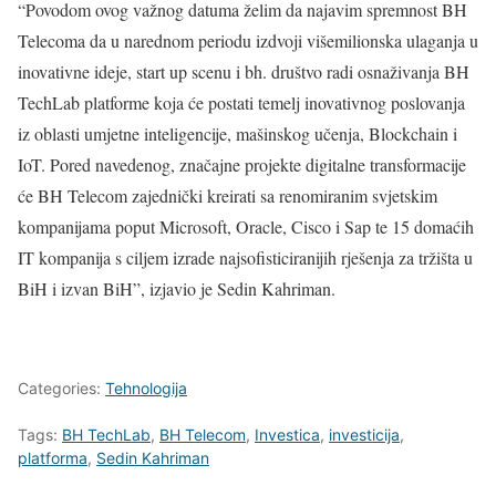
“Povodom ovog važnog datuma želim da najavim spremnost BH
Telecoma da u narednom periodu izdvoji višemilionska ulaganja u
inovativne ideje, start up scenu i bh. društvo radi osnaživanja BH
TechLab platforme koja će postati temelj inovativnog poslovanja
iz oblasti umjetne inteligencije, mašinskog učenja, Blockchain i
IoT. Pored navedenog, značajne projekte digitalne transformacije
će BH Telecom zajednički kreirati sa renomiranim svjetskim
kompanijama poput Microsoft, Oracle, Cisco i Sap te 15 domaćih
IT kompanija s ciljem izrade najsofisticiranijih rješenja za tržišta u
BiH i izvan BiH”, izjavio je Sedin Kahriman.
Categories:
Tehnologija
Tags:
BH TechLab
,
BH Telecom
,
Investica
,
investicija
,
platforma
,
Sedin Kahriman