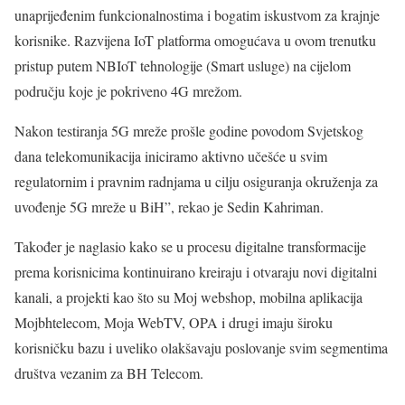
unaprijeđenim funkcionalnostima i bogatim iskustvom za krajnje
korisnike. Razvijena IoT platforma omogućava u ovom trenutku
pristup putem NBIoT tehnologije (Smart usluge) na cijelom
području koje je pokriveno 4G mrežom.
Nakon testiranja 5G mreže prošle godine povodom Svjetskog
dana telekomunikacija iniciramo aktivno učešće u svim
regulatornim i pravnim radnjama u cilju osiguranja okruženja za
uvođenje 5G mreže u BiH”, rekao je Sedin Kahriman.
Također je naglasio kako se u procesu digitalne transformacije
prema korisnicima kontinuirano kreiraju i otvaraju novi digitalni
kanali, a projekti kao što su Moj webshop, mobilna aplikacija
Mojbhtelecom, Moja WebTV, OPA i drugi imaju široku
korisničku bazu i uveliko olakšavaju poslovanje svim segmentima
društva vezanim za BH Telecom.