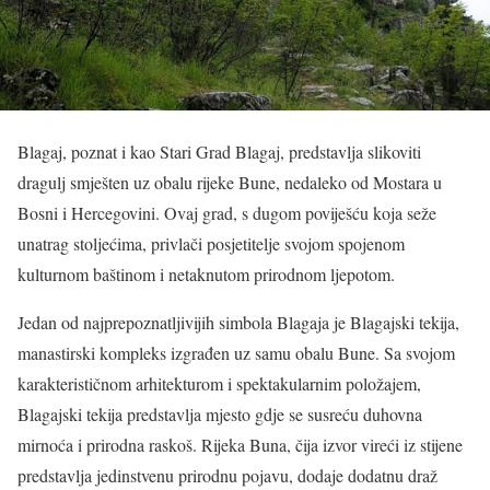
Blagaj, poznat i kao Stari Grad Blagaj, predstavlja slikoviti
dragulj smješten uz obalu rijeke Bune, nedaleko od Mostara u
Bosni i Hercegovini. Ovaj grad, s dugom poviješću koja seže
unatrag stoljećima, privlači posjetitelje svojom spojenom
kulturnom baštinom i netaknutom prirodnom ljepotom.
Jedan od najprepoznatljivijih simbola Blagaja je Blagajski tekija,
manastirski kompleks izgrađen uz samu obalu Bune. Sa svojom
karakterističnom arhitekturom i spektakularnim položajem,
Blagajski tekija predstavlja mjesto gdje se susreću duhovna
mirnoća i prirodna raskoš. Rijeka Buna, čija izvor vireći iz stijene
predstavlja jedinstvenu prirodnu pojavu, dodaje dodatnu draž