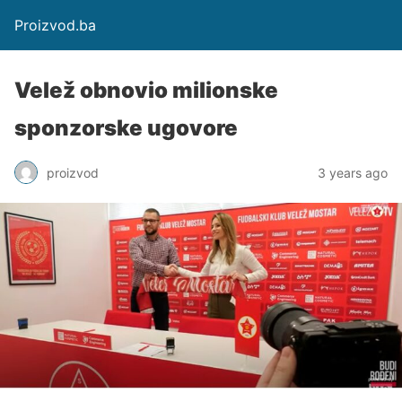
Proizvod.ba
Velež obnovio milionske
sponzorske ugovore
proizvod
3 years ago