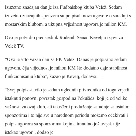
Izuzetno značajan dan je iza Fudbalskog kluba Velež. Sedam
izuzetno značajnih sponzora su potpisali nove ugovore o saradnji s
mostarskim klubom, a ukupna vrijednost ugovora je milion KM.
Ovo je potvrdio predsjednik Rođenih Senad Kevelj u izjavi za
Velež TV.
“Ovo je vrlo važan dan za FK Velež. Danas je potpisano sedam
ugovora, čija vrijednost je milion KM što dodatno daje stabilnost
funkcionisanju kluba”, kazao je Kevelj, dodavši:
“Svoj potpis stavilo je sedam uglednih privrednika od toga vrijedi
istaknuti ponovni povratak gospodina Pekušića, koji je od velike
važnosti za ovaj klub, ali također i produženje saradnje sa ostalim
sponzorima i to nije sve u narednom periodu možemo očekivati i
potpis ugovora sa sponzorima kojima trenutno još uvijek nije
istekao ugovor”, dodao je.