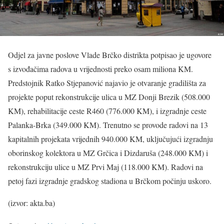
Odjel za javne poslove Vlade Brčko distrikta potpisao je ugovore
s izvođačima radova u vrijednosti preko osam miliona KM.
Predstojnik Ratko Stjepanović najavio je otvaranje gradilišta za
projekte poput rekonstrukcije ulica u MZ Donji Brezik (508.000
KM), rehabilitacije ceste R460 (776.000 KM), i izgradnje ceste
Palanka-Brka (349.000 KM). Trenutno se provode radovi na 13
kapitalnih projekata vrijednih 940.000 KM, uključujući izgradnju
oborinskog kolektora u MZ Grčica i Dizdaruša (248.000 KM) i
rekonstrukciju ulice u MZ Prvi Maj (118.000 KM). Radovi na
petoj fazi izgradnje gradskog stadiona u Brčkom počinju uskoro.
(izvor: akta.ba)