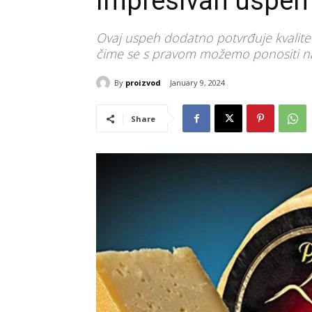
impresivan uspeh
Ovaj uspeh dodatno potvrđuje kvalit
čime se s pravom možemo ponositi na
By
proizvod
January 9, 2024
Share