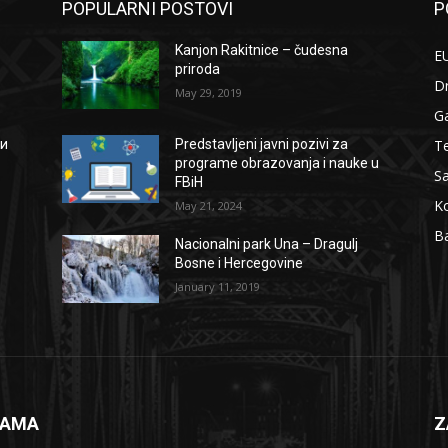
POPULARNI POSTOVI
P
Kanjon Rakitnice – čudesna
EU
priroda
D
May 29, 2019
G
Te
ии
Predstavljeni javni pozivi za
programe obrazovanja i nauke u
S
FBiH
Ko
May 21, 2024
B
Nacionalni park Una – Dragulj
Bosne i Hercegovine
January 11, 2019
NAMA
Z