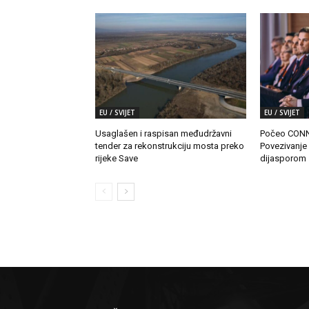
EU / SVIJET
EU / SVIJET
Usaglašen i raspisan međudržavni
Počeo CONN
tender za rekonstrukciju mosta preko
Povezivanje
rijeke Save
dijasporom