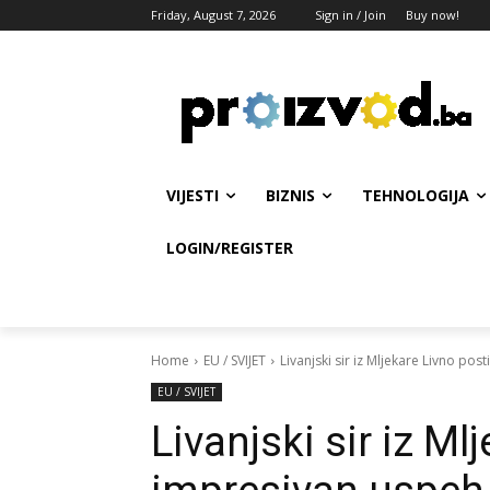
Friday, August 7, 2026
Sign in / Join
Buy now!
VIJESTI
BIZNIS
TEHNOLOGIJA
LOGIN/REGISTER
Home
EU / SVIJET
Livanjski sir iz Mljekare Livno po
EU / SVIJET
Livanjski sir iz M