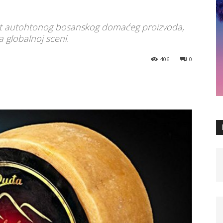
et autohtonog bosanskog domaćeg proizvoda,
 globalnoj sceni.
406
0