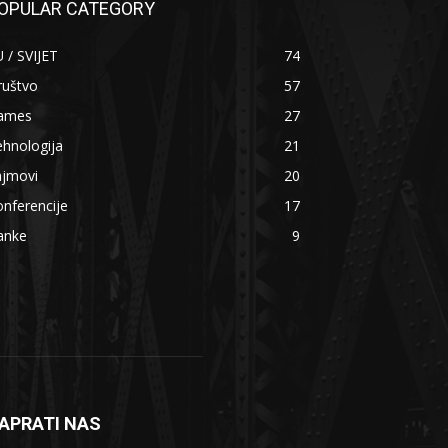
OPULAR CATEGORY
 / SVIJET
74
ruštvo
57
ames
27
hnologija
21
ajmovi
20
nferencije
17
anke
9
APRATI NAS