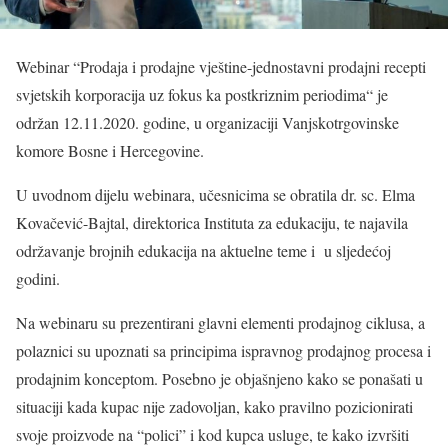
Webinar “Prodaja i prodajne vještine-jednostavni prodajni recepti
svjetskih korporacija uz fokus ka postkriznim periodima“ je
održan 12.11.2020. godine, u organizaciji Vanjskotrgovinske
komore Bosne i Hercegovine.
U uvodnom dijelu webinara, učesnicima se obratila dr. sc. Elma
Kovačević-Bajtal, direktorica Instituta za edukaciju, te najavila
održavanje brojnih edukacija na aktuelne teme i u sljedećoj
godini.
Na webinaru su prezentirani glavni elementi prodajnog ciklusa, a
polaznici su upoznati sa principima ispravnog prodajnog procesa i
prodajnim konceptom. Posebno je objašnjeno kako se ponašati u
situaciji kada kupac nije zadovoljan, kako pravilno pozicionirati
svoje proizvode na “polici” i kod kupca usluge, te kako izvršiti