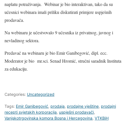
naplatu potraživanja. Webinar je bio interaktivan, tako da su
učesnici webinara imali priliku diskutirati primjere uspješnih
prodavača.
Na webinaru je učestvovalo 9 učesnika iz privatnog, javnog i
nevladinog sektora.
Predavač na webinaru je bio Emir Ganibegović, dipl. ecc.
Moderator je bio mr.sci. Senad Hromić, stručni saradnik Instituta
za edukaciju.
Categories:
Uncategorized
Tags:
Emir Ganibegović
,
prodaja
,
prodajne vještine
,
prodajni
recepti svjetskih korporacija
,
uspješni prodavači
,
Vanjskotrgovinska komora Bosna i Hercegovina
,
VTKBiH