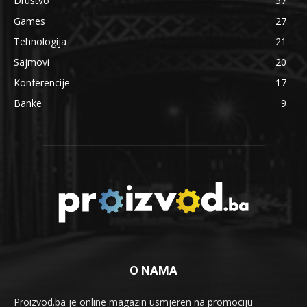
Društvo
57
Games
27
Tehnologija
21
Sajmovi
20
Konferencije
17
Banke
9
O NAMA
Proizvod.ba je online magazin usmjeren na promociju